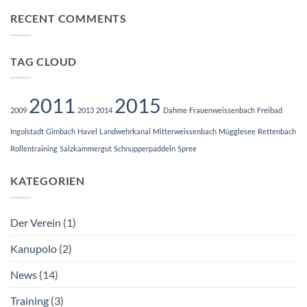
Eskimotiertraining
RECENT COMMENTS
2024/
2025
TAG CLOUD
2011
2015
2009
2013
2014
Dahme
Frauenweissenbach
Freibad
Ingolstadt
Gimbach
Havel
Landwehrkanal
Mitterweissenbach
Mügglesee
Rettenbach
Rollentraining
Salzkammergut
Schnupperpaddeln
Spree
KATEGORIEN
Der Verein
(1)
Kanupolo
(2)
News
(14)
Training
(3)