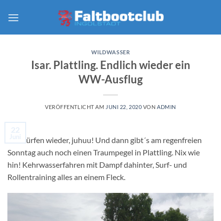
Zum
Inhalt
springen
WILDWASSER
Isar. Plattling. Endlich wieder ein
WW-Ausflug
VERÖFFENTLICHT AM
JUNI 22, 2020
VON
ADMIN
22
Juni
Wir dürfen wieder, juhuu! Und dann gibt´s am regenfreien
Sonntag auch noch einen Traumpegel in Plattling. Nix wie
hin! Kehrwasserfahren mit Dampf dahinter, Surf- und
Rollentraining alles an einem Fleck.